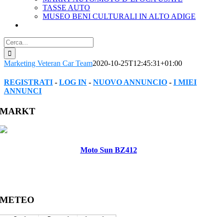
TASSE AUTO
MUSEO BENI CULTURALI IN ALTO ADIGE
Cerca
per:
Marketing Veteran Car Team
2020-10-25T12:45:31+01:00
REGISTRATI
-
LOG IN
-
NUOVO ANNUNCIO
-
I MIEI
ANNUNCI
Facebook
Twitter
Reddit
LinkedIn
WhatsApp
Tumblr
Pinterest
Vk
Xing
Email
MARKT
Moto Sun BZ412
METEO