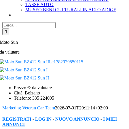
TASSE AUTO
MUSEO BENI CULTURALI IN ALTO ADIGE
Cerca
per:
Moto Sun
da valutare
Prezzo €:
da valutare
Città:
Bolzano
Telefono:
335 224005
Marketing Veteran Car Team
2026-07-01T20:11:14+02:00
REGISTRATI
-
LOG IN
-
NUOVO ANNUNCIO
-
I MIEI
ANNUNCI