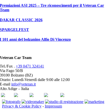
Premiazioni ASI 2025 – Tre riconoscimenti per il Veteran Car
Team
DAKAR CLASSIC 2026
SPARGELFEST
I 101 anni del bolzanino Alfio Di Vincenzo
Veteran Car Team
Tel./Fax .
+39 0471 324141
Via Fago 50/B
39100 Bolzano (BZ)
Orario: Lunedì-Venerdì dalle 9:00 alle 12:00
E-mail
info@veteran.it
Alto Adige – Italia
ASI
FIVA
ACI
youtube
facebook
Privacy & Cookie Policy
-
Impressum