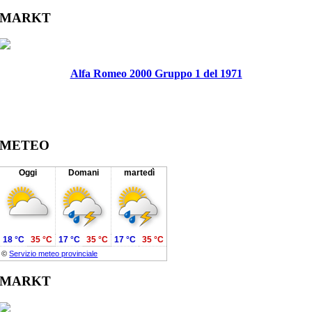
Facebook
Twitter
Reddit
LinkedIn
WhatsApp
Tumblr
Pinterest
Vk
Xing
Email
MARKT
Alfa Romeo 2000 Gruppo 1 del 1971
METEO
Oggi
Domani
martedì
18 °C
35 °C
17 °C
35 °C
17 °C
35 °C
©
Servizio meteo provinciale
MARKT