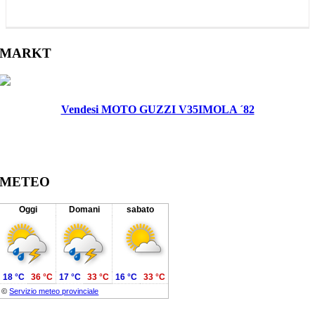
MARKT
Vendesi MOTO GUZZI V35IMOLA ´82
METEO
Oggi
Domani
sabato
18 °C
36 °C
17 °C
33 °C
16 °C
33 °C
©
Servizio meteo provinciale