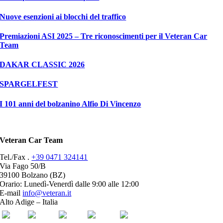
Nuove esenzioni ai blocchi del traffico
Premiazioni ASI 2025 – Tre riconoscimenti per il Veteran Car
Team
DAKAR CLASSIC 2026
SPARGELFEST
I 101 anni del bolzanino Alfio Di Vincenzo
Veteran Car Team
Tel./Fax .
+39 0471 324141
Via Fago 50/B
39100 Bolzano (BZ)
Orario: Lunedì-Venerdì dalle 9:00 alle 12:00
E-mail
info@veteran.it
Alto Adige – Italia
ASI
FIVA
ACI
youtube
facebook