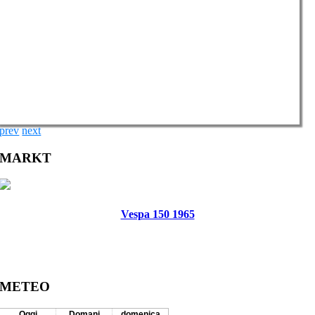
prev
next
MARKT
Vespa 150 1965
METEO
Oggi
Domani
domenica