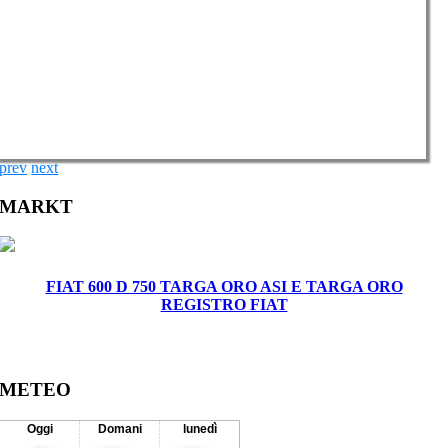
prev
next
MARKT
FIAT 600 D 750 TARGA ORO ASI E TARGA ORO
REGISTRO FIAT
METEO
Oggi
Domani
lunedì