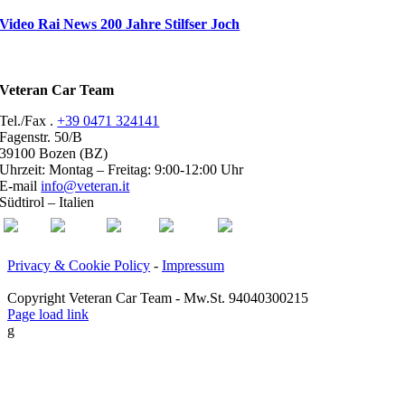
Video Rai News 200 Jahre Stilfser Joch
Veteran Car Team
Tel./Fax .
+39 0471 324141
Fagenstr. 50/B
39100 Bozen (BZ)
Uhrzeit: Montag – Freitag: 9:00-12:00 Uhr
E-mail
info@veteran.it
Südtirol – Italien
ASI
FIVA
ACI
youtube
facebook
Privacy & Cookie Policy
-
Impressum
Copyright Veteran Car Team - Mw.St. 94040300215
Page load link
g
Go
to
Top