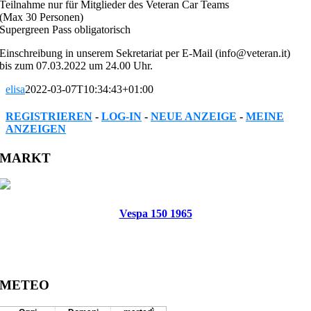
Teilnahme nur für Mitglieder des Veteran Car Teams
(Max 30 Personen)
Supergreen Pass obligatorisch
Einschreibung in unserem Sekretariat per E-Mail (info@veteran.it)
bis zum 07.03.2022 um 24.00 Uhr.
elisa
2022-03-07T10:34:43+01:00
REGISTRIEREN
-
LOG-IN
-
NEUE ANZEIGE
-
MEINE
ANZEIGEN
Facebook
Twitter
Reddit
LinkedIn
WhatsApp
Tumblr
Pinterest
Vk
Xing
Email
MARKT
Vespa 150 1965
METEO