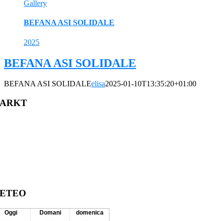
Gallery
BEFANA ASI SOLIDALE
2025
BEFANA ASI SOLIDALE
BEFANA ASI SOLIDALE
elisa
2025-01-10T13:35:20+01:00
ARKT
ETEO
Oggi
Domani
domenica