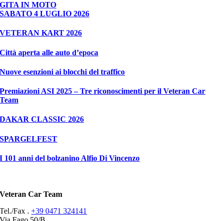
GITA IN MOTO
SABATO 4 LUGLIO 2026
VETERAN KART 2026
Città aperta alle auto d’epoca
Nuove esenzioni ai blocchi del traffico
Premiazioni ASI 2025 – Tre riconoscimenti per il Veteran Car
Team
DAKAR CLASSIC 2026
SPARGELFEST
I 101 anni del bolzanino Alfio Di Vincenzo
Veteran Car Team
Tel./Fax .
+39 0471 324141
Via Fago 50/B