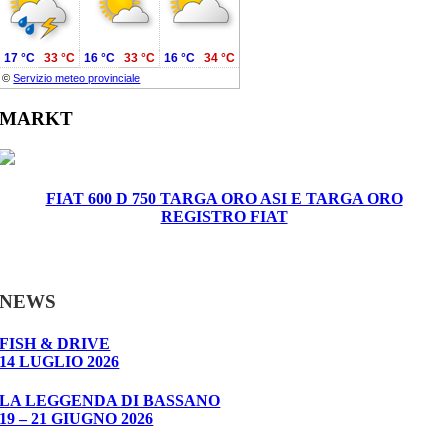
17 °C
33 °C
16 °C
33 °C
16 °C
34 °C
©
Servizio meteo provinciale
MARKT
FIAT 600 D 750 TARGA ORO ASI E TARGA ORO
REGISTRO FIAT
NEWS
FISH & DRIVE
14 LUGLIO 2026
LA LEGGENDA DI BASSANO
19 – 21 GIUGNO 2026