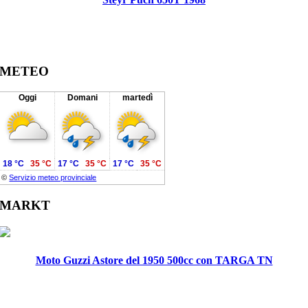
METEO
Oggi
Domani
martedì
18 °C
35 °C
17 °C
35 °C
17 °C
35 °C
©
Servizio meteo provinciale
MARKT
Moto Guzzi Astore del 1950 500cc con TARGA TN