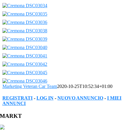
Marketing Veteran Car Team
2020-10-25T10:52:34+01:00
REGISTRATI
-
LOG IN
-
NUOVO ANNUNCIO
-
I MIEI
ANNUNCI
Facebook
Twitter
Reddit
LinkedIn
WhatsApp
Tumblr
Pinterest
Vk
Xing
Email
MARKT