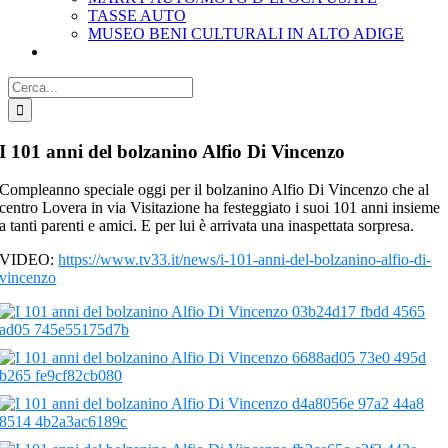
TASSE AUTO
MUSEO BENI CULTURALI IN ALTO ADIGE
Cerca
per:
I 101 anni del bolzanino Alfio Di Vincenzo
Compleanno speciale oggi per il bolzanino Alfio Di Vincenzo che al
centro Lovera in via Visitazione ha festeggiato i suoi 101 anni insieme
a tanti parenti e amici. E per lui è arrivata una inaspettata sorpresa.
VIDEO:
https://www.tv33.it/news/i-101-anni-del-bolzanino-alfio-di-
vincenzo