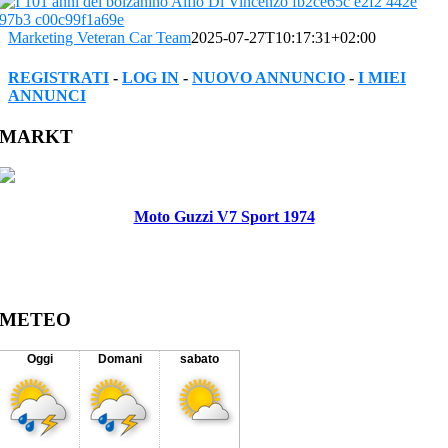
Marketing Veteran Car Team
2025-07-27T10:17:31+02:00
REGISTRATI
-
LOG IN
-
NUOVO ANNUNCIO
-
I MIEI
ANNUNCI
Facebook
Twitter
Reddit
LinkedIn
WhatsApp
Tumblr
Pinterest
Vk
Xing
Email
MARKT
Moto Guzzi V7 Sport 1974
METEO
Oggi
Domani
sabato