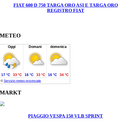
FIAT 600 D 750 TARGA ORO ASI E TARGA ORO
REGISTRO FIAT
METEO
Oggi
Domani
domenica
17 °C
33 °C
16 °C
33 °C
16 °C
34 °C
©
Servizio meteo provinciale
MARKT
PIAGGIO VESPA 150 VLB SPRINT