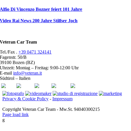
Alfio Di Vincenzo Bozner feiert 101 Jahre
Video Rai News 200 Jahre Stilfser Joch
Veteran Car Team
Tel./Fax .
+39 0471 324141
Fagenstr. 50/B
39100 Bozen (BZ)
Uhrzeit: Montag – Freitag: 9:00-12:00 Uhr
E-mail
info@veteran.it
Südtirol – Italien
ASI
FIVA
ACI
youtube
facebook
Privacy & Cookie Policy
-
Impressum
Copyright Veteran Car Team - Mw.St. 94040300215
Page load link
g
Go
to