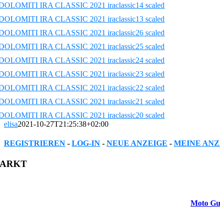
elisa
2021-10-27T21:25:38+02:00
REGISTRIEREN
-
LOG-IN
-
NEUE ANZEIGE
-
MEINE ANZ
Facebook
Twitter
Reddit
LinkedIn
WhatsApp
Tumblr
Pinterest
Vk
Xing
Email
ARKT
Moto Gu