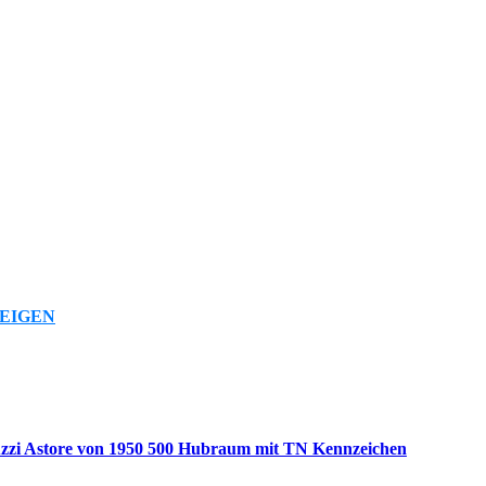
EIGEN
zzi Astore von 1950 500 Hubraum mit TN Kennzeichen