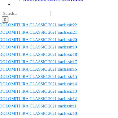
Search
for: