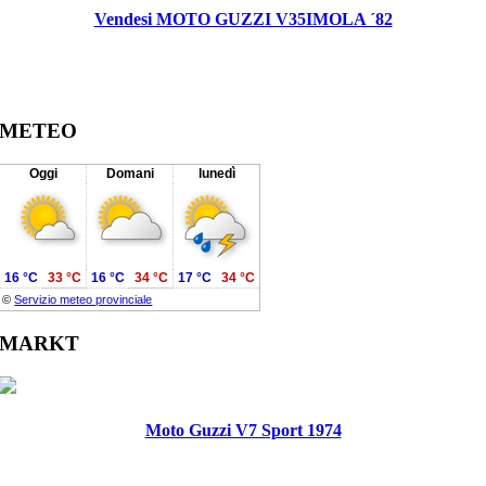
Vendesi MOTO GUZZI V35IMOLA ´82
METEO
Oggi
Domani
lunedì
16 °C
33 °C
16 °C
34 °C
17 °C
34 °C
©
Servizio meteo provinciale
MARKT
Moto Guzzi V7 Sport 1974