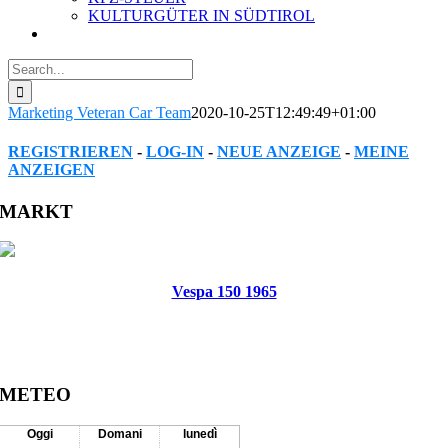
KULTURGÜTER IN SÜDTIROL
Search
for:
Marketing Veteran Car Team
2020-10-25T12:49:49+01:00
REGISTRIEREN
-
LOG-IN
-
NEUE ANZEIGE
-
MEINE
ANZEIGEN
Facebook
Twitter
Reddit
LinkedIn
WhatsApp
Tumblr
Pinterest
Vk
Xing
Email
MARKT
Vespa 150 1965
METEO
Oggi
Domani
lunedì