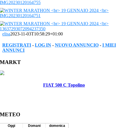
elisa
2023-11-03T10:58:29+01:00
REGISTRATI
-
LOG IN
-
NUOVO ANNUNCIO
-
I MIEI
ANNUNCI
Facebook
Twitter
Reddit
LinkedIn
WhatsApp
Tumblr
Pinterest
Vk
Xing
Email
MARKT
FIAT 500 C Topolino
METEO
Oggi
Domani
domenica