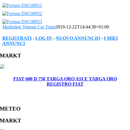
Marketing Veteran Car Team
2019-12-22T14:44:30+01:00
REGISTRATI
-
LOG IN
-
NUOVO ANNUNCIO
-
I MIEI
ANNUNCI
Facebook
Twitter
Reddit
LinkedIn
WhatsApp
Tumblr
Pinterest
Vk
Xing
Email
MARKT
FIAT 600 D 750 TARGA ORO ASI E TARGA ORO
REGISTRO FIAT
METEO
MARKT