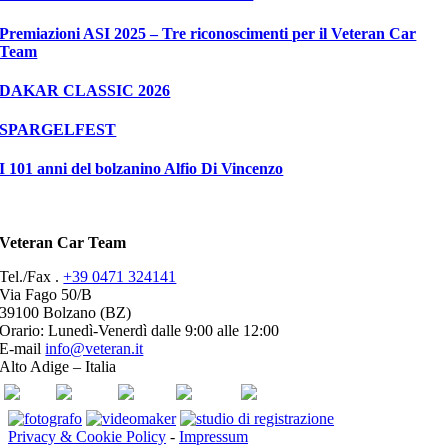
Premiazioni ASI 2025 – Tre riconoscimenti per il Veteran Car
Team
DAKAR CLASSIC 2026
SPARGELFEST
I 101 anni del bolzanino Alfio Di Vincenzo
Veteran Car Team
Tel./Fax .
+39 0471 324141
Via Fago 50/B
39100 Bolzano (BZ)
Orario: Lunedì-Venerdì dalle 9:00 alle 12:00
E-mail
info@veteran.it
Alto Adige – Italia
ASI
FIVA
ACI
youtube
facebook
Privacy & Cookie Policy
-
Impressum