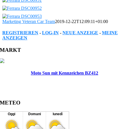
Marketing Veteran Car Team
2019-12-22T12:09:11+01:00
REGISTRIEREN
-
LOG-IN
-
NEUE ANZEIGE
-
MEINE
ANZEIGEN
Facebook
Twitter
Reddit
LinkedIn
WhatsApp
Tumblr
Pinterest
Vk
Xing
Email
MARKT
Moto Sun mit Kennzeichen BZ412
METEO
Oggi
Domani
lunedì