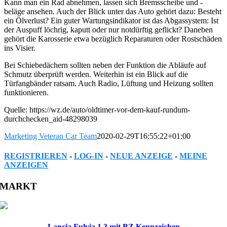
Kann man ein Rad abnehmen, lassen sich Bremsscheibe und -
beläge ansehen. Auch der Blick unter das Auto gehört dazu: Besteht
ein Ölverlust? Ein guter Wartungsindikator ist das Abgassystem: Ist
der Auspuff löchrig, kaputt oder nur notdürftig geflickt? Daneben
gehört die Karosserie etwa bezüglich Reparaturen oder Rostschäden
ins Visier.
Bei Schiebedächern sollten neben der Funktion die Abläufe auf
Schmutz überprüft werden. Weiterhin ist ein Blick auf die
Türfangbänder ratsam. Auch Radio, Lüftung und Heizung sollten
funktionieren.
Quelle: https://wz.de/auto/oldtimer-vor-dem-kauf-rundum-
durchchecken_aid-48298039
Marketing Veteran Car Team
2020-02-29T16:55:22+01:00
REGISTRIEREN
-
LOG-IN
-
NEUE ANZEIGE
-
MEINE
ANZEIGEN
Facebook
Twitter
Reddit
LinkedIn
WhatsApp
Tumblr
Pinterest
Vk
Xing
Email
MARKT
Lancia Fulvia 1.3 mit BZ Kennzeichen