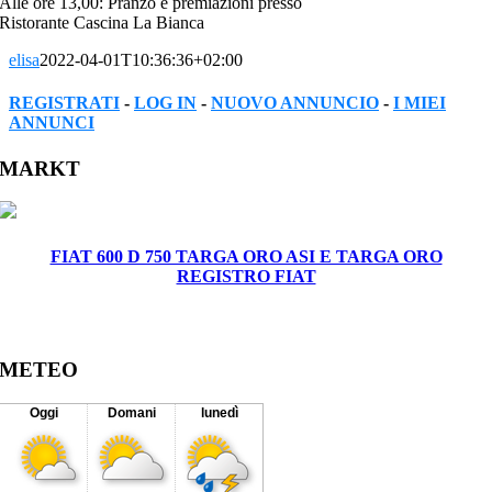
Alle ore 13,00: Pranzo e premiazioni presso
Ristorante Cascina La Bianca
elisa
2022-04-01T10:36:36+02:00
REGISTRATI
-
LOG IN
-
NUOVO ANNUNCIO
-
I MIEI
ANNUNCI
Facebook
Twitter
Reddit
LinkedIn
WhatsApp
Tumblr
Pinterest
Vk
Xing
Email
MARKT
FIAT 600 D 750 TARGA ORO ASI E TARGA ORO
REGISTRO FIAT
METEO
Oggi
Domani
lunedì