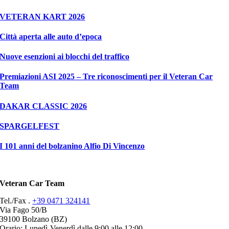
VETERAN KART 2026
Città aperta alle auto d’epoca
Nuove esenzioni ai blocchi del traffico
Premiazioni ASI 2025 – Tre riconoscimenti per il Veteran Car
Team
DAKAR CLASSIC 2026
SPARGELFEST
I 101 anni del bolzanino Alfio Di Vincenzo
Veteran Car Team
Tel./Fax .
+39 0471 324141
Via Fago 50/B
39100 Bolzano (BZ)
Orario: Lunedì-Venerdì dalle 9:00 alle 12:00