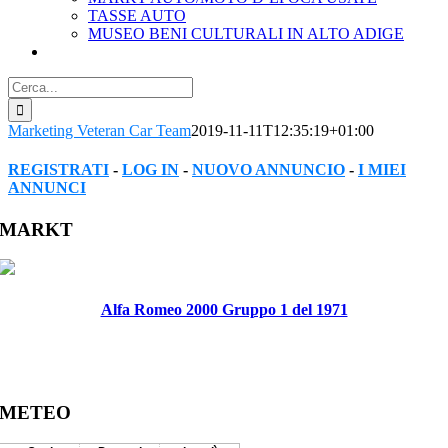
TASSE AUTO
MUSEO BENI CULTURALI IN ALTO ADIGE
Cerca
per:
Marketing Veteran Car Team
2019-11-11T12:35:19+01:00
REGISTRATI
-
LOG IN
-
NUOVO ANNUNCIO
-
I MIEI
ANNUNCI
Facebook
Twitter
Reddit
LinkedIn
WhatsApp
Tumblr
Pinterest
Vk
Xing
Email
MARKT
Alfa Romeo 2000 Gruppo 1 del 1971
METEO