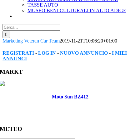
TASSE AUTO
MUSEO BENI CULTURALI IN ALTO ADIGE
Cerca
per:
Marketing Veteran Car Team
2019-11-21T10:06:20+01:00
REGISTRATI
-
LOG IN
-
NUOVO ANNUNCIO
-
I MIEI
ANNUNCI
Facebook
Twitter
Reddit
LinkedIn
WhatsApp
Tumblr
Pinterest
Vk
Xing
Email
MARKT
Moto Sun BZ412
METEO