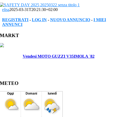
elisa
2025-03-31T20:21:30+02:00
REGISTRATI
-
LOG IN
-
NUOVO ANNUNCIO
-
I MIEI
ANNUNCI
Facebook
Twitter
Reddit
LinkedIn
WhatsApp
Tumblr
Pinterest
Vk
Xing
Email
MARKT
Vendesi MOTO GUZZI V35IMOLA ´82
METEO
Oggi
Domani
lunedì