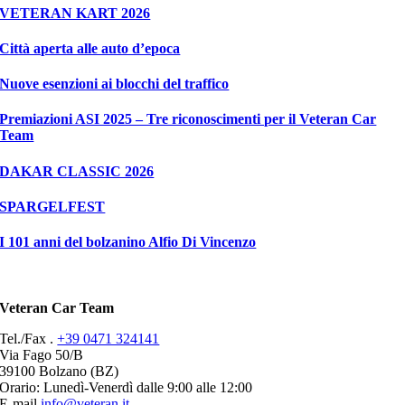
VETERAN KART 2026
Città aperta alle auto d’epoca
Nuove esenzioni ai blocchi del traffico
Premiazioni ASI 2025 – Tre riconoscimenti per il Veteran Car
Team
DAKAR CLASSIC 2026
SPARGELFEST
I 101 anni del bolzanino Alfio Di Vincenzo
Veteran Car Team
Tel./Fax .
+39 0471 324141
Via Fago 50/B
39100 Bolzano (BZ)
Orario: Lunedì-Venerdì dalle 9:00 alle 12:00
E-mail
info@veteran.it