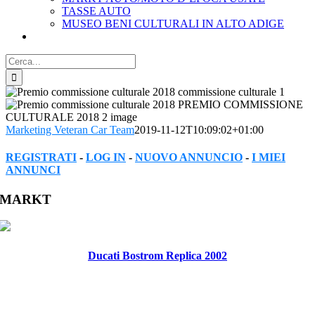
TASSE AUTO
MUSEO BENI CULTURALI IN ALTO ADIGE
Cerca
per:
Marketing Veteran Car Team
2019-11-12T10:09:02+01:00
REGISTRATI
-
LOG IN
-
NUOVO ANNUNCIO
-
I MIEI
ANNUNCI
Facebook
Twitter
Reddit
LinkedIn
WhatsApp
Tumblr
Pinterest
Vk
Xing
Email
MARKT
Ducati Bostrom Replica 2002