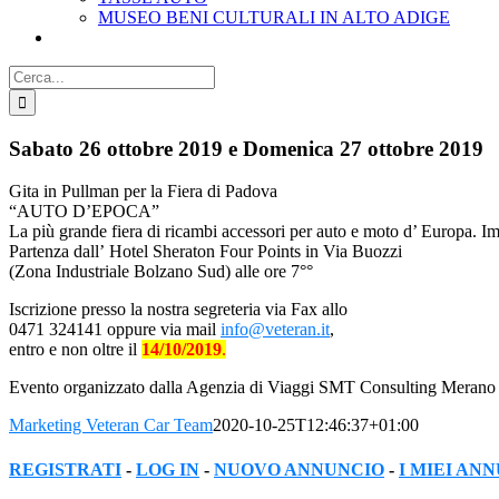
MUSEO BENI CULTURALI IN ALTO ADIGE
Cerca
per:
Sabato 26 ottobre 2019 e Domenica 27 ottobre 2019
Gita in Pullman per la Fiera di Padova
“AUTO D’EPOCA”
La più grande fiera di ricambi accessori per auto e moto d’ Europa. Im
Partenza dall’ Hotel Sheraton Four Points in Via Buozzi
(Zona Industriale Bolzano Sud) alle ore 7°°
Iscrizione presso la nostra segreteria via Fax allo
0471 324141 oppure via mail
info@veteran.it
,
entro e non oltre il
14/10/2019
.
Evento organizzato dalla Agenzia di Viaggi SMT Consulting Merano I
Marketing Veteran Car Team
2020-10-25T12:46:37+01:00
REGISTRATI
-
LOG IN
-
NUOVO ANNUNCIO
-
I MIEI AN