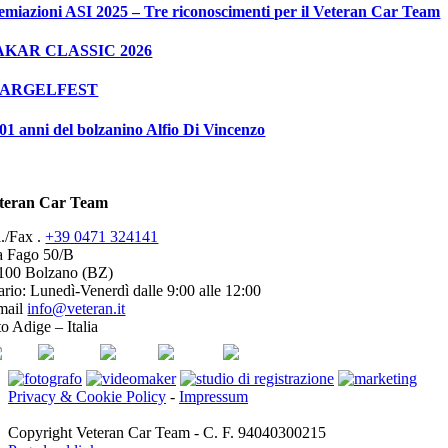
emiazioni ASI 2025 – Tre riconoscimenti per il Veteran Car Team
AKAR CLASSIC 2026
PARGELFEST
101 anni del bolzanino Alfio Di Vincenzo
teran Car Team
l./Fax .
+39 0471 324141
a Fago 50/B
100 Bolzano (BZ)
ario: Lunedì-Venerdì dalle 9:00 alle 12:00
mail
info@veteran.it
o Adige – Italia
SI
FIVA
ACI
youtube
facebook
Privacy & Cookie Policy
-
Impressum
Copyright Veteran Car Team - C. F. 94040300215