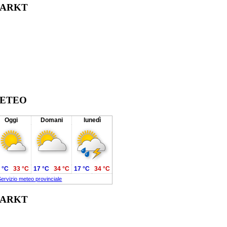
Facebook
Twitter
Reddit
LinkedIn
WhatsApp
Tumblr
Pinterest
Vk
Xing
Email
ARKT
ETEO
Oggi
Domani
lunedì
 °C
33 °C
17 °C
34 °C
17 °C
34 °C
Servizio meteo provinciale
ARKT