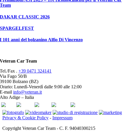
Team
DAKAR CLASSIC 2026
SPARGELFEST
I 101 anni del bolzanino Alfio Di Vincenzo
Veteran Car Team
Tel./Fax .
+39 0471 324141
Via Fago 50/B
39100 Bolzano (BZ)
Orario: Lunedì-Venerdì dalle 9:00 alle 12:00
E-mail
info@veteran.it
Alto Adige – Italia
ASI
FIVA
ACI
youtube
facebook
Privacy & Cookie Policy
-
Impressum
Copyright Veteran Car Team - C. F. 94040300215