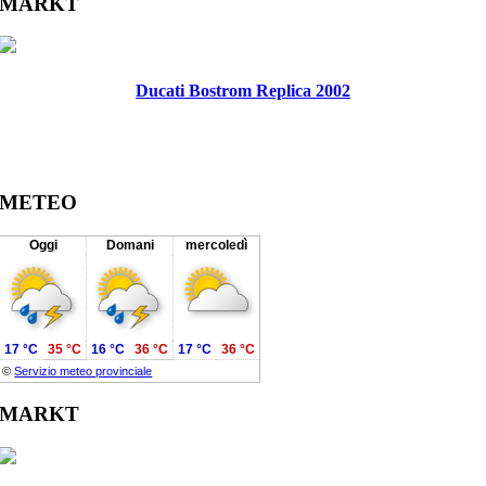
Facebook
Twitter
Reddit
LinkedIn
WhatsApp
Tumblr
Pinterest
Vk
Xing
Email
MARKT
Ducati Bostrom Replica 2002
METEO
Oggi
Domani
mercoledì
17 °C
35 °C
16 °C
36 °C
17 °C
36 °C
©
Servizio meteo provinciale
MARKT