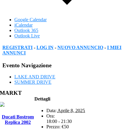
Google Calendar
iCalendar
Outlook 365
Outlook Live
REGISTRATI
-
LOG IN
-
NUOVO ANNUNCIO
-
I MIEI
ANNUNCI
Facebook
Twitter
Reddit
LinkedIn
WhatsApp
Tumblr
Pinterest
Vk
Xing
Email
Evento Navigazione
LAKE AND DRIVE
SUMMER DRIVE
MARKT
Dettagli
Data:
Aprile 8, 2025
Ora:
Ducati Bostrom
18:00 - 21:30
Replica 2002
Prezzo:
€50