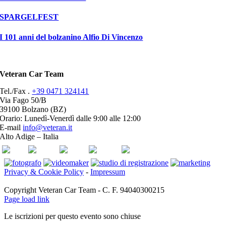
SPARGELFEST
I 101 anni del bolzanino Alfio Di Vincenzo
Veteran Car Team
Tel./Fax .
+39 0471 324141
Via Fago 50/B
39100 Bolzano (BZ)
Orario: Lunedì-Venerdì dalle 9:00 alle 12:00
E-mail
info@veteran.it
Alto Adige – Italia
ASI
FIVA
ACI
youtube
facebook
Privacy & Cookie Policy
-
Impressum
Copyright Veteran Car Team - C. F. 94040300215
Page load link
Le iscrizioni per questo evento sono chiuse