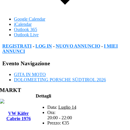
Google Calendar
iCalendar
Outlook 365
Outlook Live
REGISTRATI
-
LOG IN
-
NUOVO ANNUNCIO
-
I MIEI
ANNUNCI
Facebook
Twitter
Reddit
LinkedIn
WhatsApp
Tumblr
Pinterest
Vk
Xing
Email
Evento Navigazione
GITA IN MOTO
DOLOMEETING PORSCHE SÜDTIROL 2026
MARKT
Dettagli
Data:
Luglio 14
Ora:
VW Käfer
20:00 - 22:00
Cabrio 1976
Prezzo:
€35