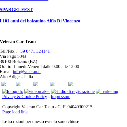
SPARGELFEST
I 101 anni del bolzanino Alfio Di Vincenzo
Veteran Car Team
Tel./Fax .
+39 0471 324141
Via Fago 50/B
39100 Bolzano (BZ)
Orario: Lunedì-Venerdì dalle 9:00 alle 12:00
E-mail
info@veteran.it
Alto Adige – Italia
ASI
FIVA
ACI
youtube
facebook
Privacy & Cookie Policy
-
Impressum
Copyright Veteran Car Team - C. F. 94040300215
Page load link
Le iscrizioni per questo evento sono chiuse