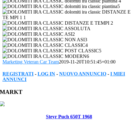
Marketing Veteran Car Team
2019-11-20T10:51:45+01:00
REGISTRATI
-
LOG IN
-
NUOVO ANNUNCIO
-
I MIEI
ANNUNCI
Facebook
Twitter
Reddit
LinkedIn
WhatsApp
Tumblr
Pinterest
Vk
Xing
Email
MARKT
Steyr Puch 650T 1968