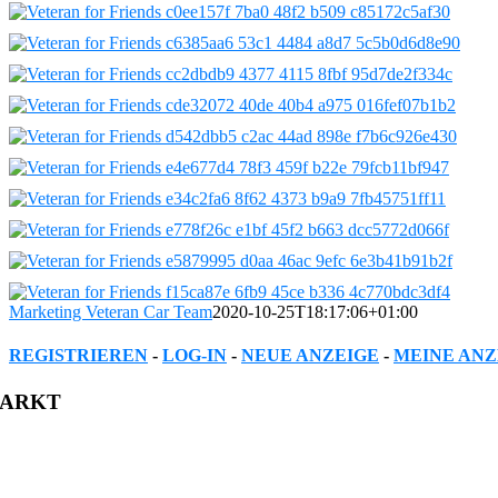
Marketing Veteran Car Team
2020-10-25T18:17:06+01:00
REGISTRIEREN
-
LOG-IN
-
NEUE ANZEIGE
-
MEINE ANZ
Facebook
Twitter
Reddit
LinkedIn
WhatsApp
Tumblr
Pinterest
Vk
Xing
Email
ARKT