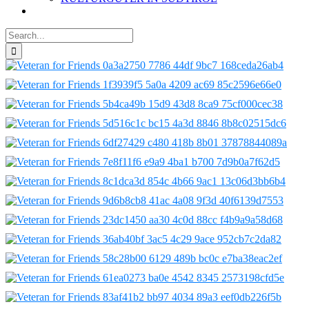
Search
for: