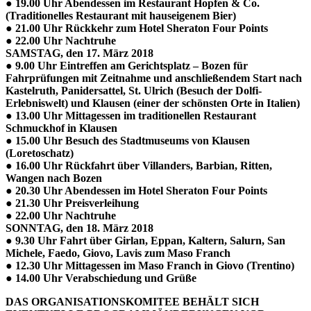
● 19.00 Uhr Abendessen im Restaurant Hopfen & Co.
(Traditionelles Restaurant mit hauseigenem Bier)
● 21.00 Uhr Rückkehr zum Hotel Sheraton Four Points
● 22.00 Uhr Nachtruhe
SAMSTAG, den 17. März 2018
● 9.00 Uhr Eintreffen am Gerichtsplatz – Bozen für
Fahrprüfungen mit Zeitnahme und anschließendem Start nach
Kastelruth, Panidersattel, St. Ulrich (Besuch der Dolfi-
Erlebniswelt) und Klausen (einer der schönsten Orte in Italien)
● 13.00 Uhr Mittagessen im traditionellen Restaurant
Schmuckhof in Klausen
● 15.00 Uhr Besuch des Stadtmuseums von Klausen
(Loretoschatz)
● 16.00 Uhr Rückfahrt über Villanders, Barbian, Ritten,
Wangen nach Bozen
● 20.30 Uhr Abendessen im Hotel Sheraton Four Points
● 21.30 Uhr Preisverleihung
● 22.00 Uhr Nachtruhe
SONNTAG, den 18. März 2018
● 9.30 Uhr Fahrt über Girlan, Eppan, Kaltern, Salurn, San
Michele, Faedo, Giovo, Lavis zum Maso Franch
● 12.30 Uhr Mittagessen im Maso Franch in Giovo (Trentino)
● 14.00 Uhr Verabschiedung und Grüße
DAS ORGANISATIONSKOMITEE BEHÄLT SICH