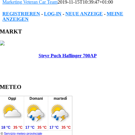
Marketing Veteran Car Team
2019-11-15T10:39:47+01:00
REGISTRIEREN
-
LOG-IN
-
NEUE ANZEIGE
-
MEINE
ANZEIGEN
Facebook
Twitter
Reddit
LinkedIn
WhatsApp
Tumblr
Pinterest
Vk
Xing
Email
MARKT
Steyr Puch Haflinger 700AP
METEO
Oggi
Domani
martedì
18 °C
35 °C
17 °C
35 °C
17 °C
35 °C
©
Servizio meteo provinciale