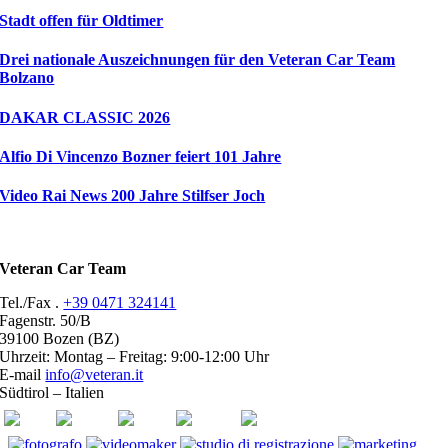
Stadt offen für Oldtimer
Drei nationale Auszeichnungen für den Veteran Car Team
Bolzano
DAKAR CLASSIC 2026
Alfio Di Vincenzo Bozner feiert 101 Jahre
Video Rai News 200 Jahre Stilfser Joch
Veteran Car Team
Tel./Fax .
+39 0471 324141
Fagenstr. 50/B
39100 Bozen (BZ)
Uhrzeit: Montag – Freitag: 9:00-12:00 Uhr
E-mail
info@veteran.it
Südtirol – Italien
ASI
FIVA
ACI
youtube
facebook