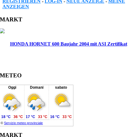
REGISTRIEREN
-
LOG-IN
-
NEUE ANZEIGE
-
MEINE
ANZEIGEN
Facebook
Twitter
Reddit
LinkedIn
WhatsApp
Tumblr
Pinterest
Vk
Xing
Email
MARKT
HONDA HORNET 600 Baujahr 2004 mit ASI Zertifikat
METEO
Oggi
Domani
sabato
18 °C
36 °C
17 °C
33 °C
16 °C
33 °C
©
Servizio meteo provinciale
MARKT