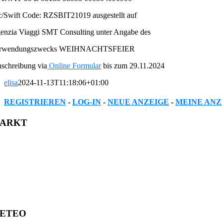
c/Swift Code: RZSBIT21019 ausgestellt auf
enzia Viaggi SMT Consulting unter Angabe des
rwendungszwecks WEIHNACHTSFEIER
nschreibung via
Online Formular
bis zum 29.11.2024
elisa
2024-11-13T11:18:06+01:00
REGISTRIEREN
-
LOG-IN
-
NEUE ANZEIGE
-
MEINE ANZ
Facebook
Twitter
Reddit
LinkedIn
WhatsApp
Tumblr
Pinterest
Vk
Xing
Email
ARKT
ETEO