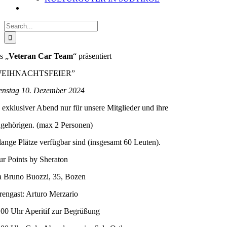
Search
for:
s „
Veteran Car Team
“ präsentiert
WEIHNACHTSFEIER”
enstag 10. Dezember 2024
n exklusiver Abend nur für unsere Mitglieder und ihre
gehörigen. (max 2 Personen)
lange Plätze verfügbar sind (insgesamt 60 Leuten).
ur Points by Sheraton
a Bruno Buozzi, 35, Bozen
rengast: Arturo Merzario
.00 Uhr Aperitif zur Begrüßung