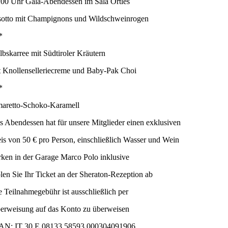
:00 Uhr Gala-Abendessen im Sala Ortles
sotto mit Champignons und Wildschweinrogen
*
lbskarree mit Südtiroler Kräutern
t Knollenselleriecreme und Baby-Pak Choi
*
aretto-Schoko-Karamell
s Abendessen hat für unsere Mitglieder einen exklusiven
eis von 50 € pro Person, einschließlich Wasser und Wein
rken in der Garage Marco Polo inklusive
len Sie Ihr Ticket an der Sheraton-Rezeption ab
e Teilnahmegebühr ist ausschließlich per
erweisung auf das Konto zu überweisen
AN: IT 30 E 08133 58593 000304091906