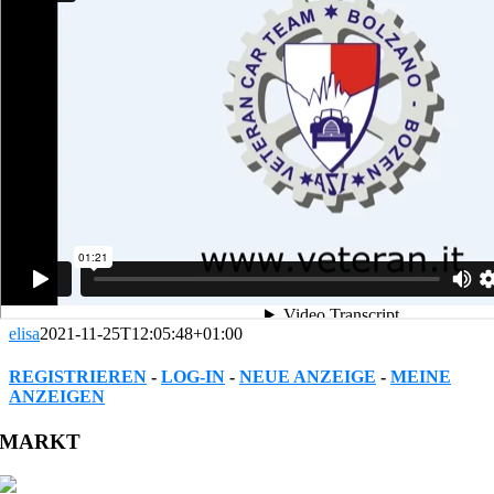
elisa
2021-11-25T12:05:48+01:00
REGISTRIEREN
-
LOG-IN
-
NEUE ANZEIGE
-
MEINE
ANZEIGEN
Facebook
Twitter
Reddit
LinkedIn
WhatsApp
Tumblr
Pinterest
Vk
Xing
Email
MARKT