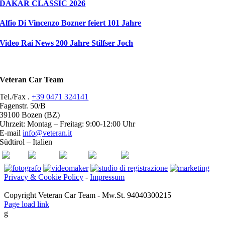
DAKAR CLASSIC 2026
Alfio Di Vincenzo Bozner feiert 101 Jahre
Video Rai News 200 Jahre Stilfser Joch
Veteran Car Team
Tel./Fax .
+39 0471 324141
Fagenstr. 50/B
39100 Bozen (BZ)
Uhrzeit: Montag – Freitag: 9:00-12:00 Uhr
E-mail
info@veteran.it
Südtirol – Italien
ASI
FIVA
ACI
youtube
facebook
Privacy & Cookie Policy
-
Impressum
Copyright Veteran Car Team - Mw.St. 94040300215
Page load link
g
Go