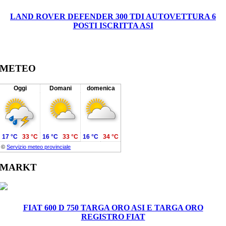
LAND ROVER DEFENDER 300 TDI AUTOVETTURA 6
POSTI ISCRITTA ASI
METEO
Oggi
Domani
domenica
17 °C
33 °C
16 °C
33 °C
16 °C
34 °C
©
Servizio meteo provinciale
MARKT
FIAT 600 D 750 TARGA ORO ASI E TARGA ORO
REGISTRO FIAT