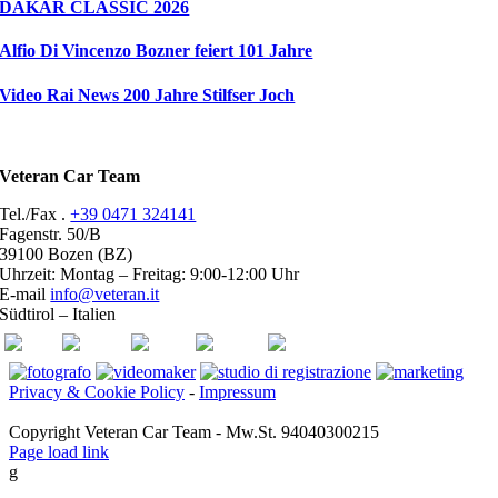
DAKAR CLASSIC 2026
Alfio Di Vincenzo Bozner feiert 101 Jahre
Video Rai News 200 Jahre Stilfser Joch
Veteran Car Team
Tel./Fax .
+39 0471 324141
Fagenstr. 50/B
39100 Bozen (BZ)
Uhrzeit: Montag – Freitag: 9:00-12:00 Uhr
E-mail
info@veteran.it
Südtirol – Italien
ASI
FIVA
ACI
youtube
facebook
Privacy & Cookie Policy
-
Impressum
Copyright Veteran Car Team - Mw.St. 94040300215
Page load link
g
Go