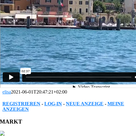
elisa
2021-06-01T20:47:21+02:00
REGISTRIEREN
-
LOG-IN
-
NEUE ANZEIGE
-
MEINE
ANZEIGEN
Facebook
Twitter
Reddit
LinkedIn
WhatsApp
Tumblr
Pinterest
Vk
Xing
Email
MARKT