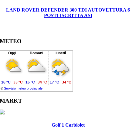
LAND ROVER DEFENDER 300 TDI AUTOVETTURA 6
POSTI ISCRITTA ASI
METEO
Oggi
Domani
lunedì
16 °C
33 °C
16 °C
34 °C
17 °C
34 °C
©
Servizio meteo provinciale
MARKT
Golf 1 Carbiolet