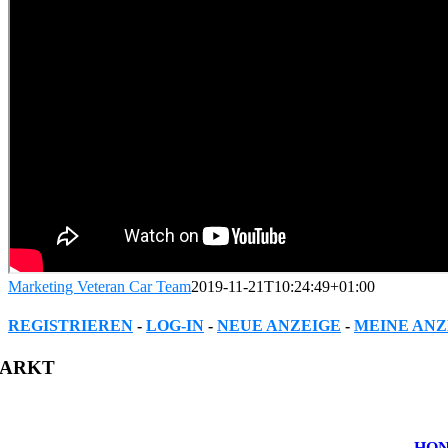
Marketing Veteran Car Team
2019-11-21T10:24:49+01:00
REGISTRIEREN
-
LOG-IN
-
NEUE ANZEIGE
-
MEINE ANZ
Facebook
Twitter
Reddit
LinkedIn
WhatsApp
Tumblr
Pinterest
Vk
Xing
Email
ARKT
HOND