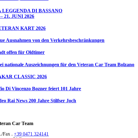
A LEGGENDA DI BASSANO
 – 21. JUNI 2026
ETERAN KART 2026
ue Ausnahmen von den Verkehrsbeschränkungen
adt offen für Oldtimer
ei nationale Auszeichnungen für den Veteran Car Team Bolzano
AKAR CLASSIC 2026
fio Di Vincenzo Bozner feiert 101 Jahre
deo Rai News 200 Jahre Stilfser Joch
teran Car Team
l./Fax .
+39 0471 324141