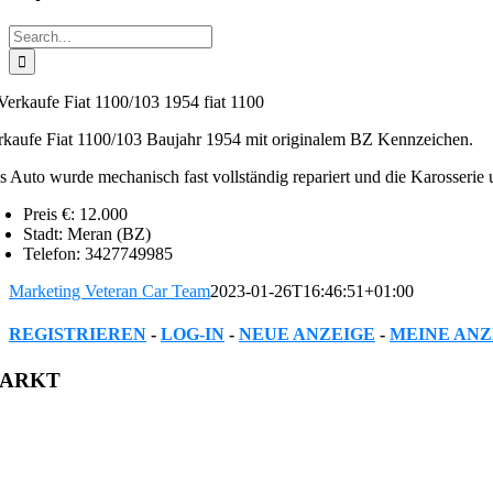
Search
for:
rkaufe Fiat 1100/103 Baujahr 1954 mit originalem BZ Kennzeichen.
s Auto wurde mechanisch fast vollständig repariert und die Karosserie 
Preis €:
12.000
Stadt:
Meran (BZ)
Telefon:
3427749985
Marketing Veteran Car Team
2023-01-26T16:46:51+01:00
REGISTRIEREN
-
LOG-IN
-
NEUE ANZEIGE
-
MEINE ANZ
Facebook
Twitter
Reddit
LinkedIn
WhatsApp
Tumblr
Pinterest
Vk
Xing
Email
ARKT