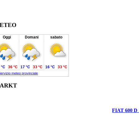
ETEO
Oggi
Domani
sabato
 °C
36 °C
17 °C
33 °C
16 °C
33 °C
Servizio meteo provinciale
ARKT
FIAT 600 