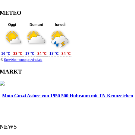
METEO
Oggi
Domani
lunedì
16 °C
33 °C
17 °C
34 °C
17 °C
34 °C
©
Servizio meteo provinciale
MARKT
Moto Guzzi Astore von 1950 500 Hubraum mit TN Kennzeichen
NEWS