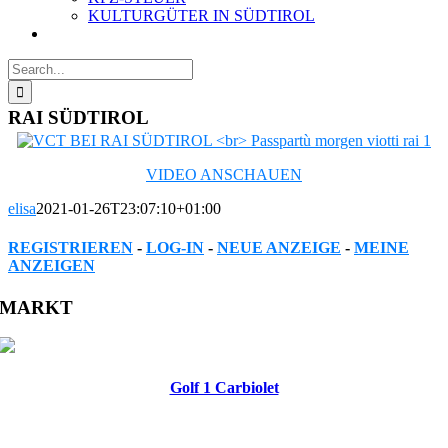
KULTURGÜTER IN SÜDTIROL
Search
for:
RAI SÜDTIROL
VIDEO ANSCHAUEN
elisa
2021-01-26T23:07:10+01:00
REGISTRIEREN
-
LOG-IN
-
NEUE ANZEIGE
-
MEINE
ANZEIGEN
Facebook
Twitter
Reddit
LinkedIn
WhatsApp
Tumblr
Pinterest
Vk
Xing
Email
MARKT
Golf 1 Carbiolet