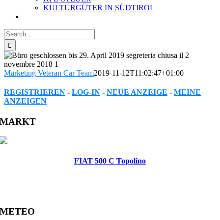
KULTURGÜTER IN SÜDTIROL
Search
for:
Marketing Veteran Car Team
2019-11-12T11:02:47+01:00
REGISTRIEREN
-
LOG-IN
-
NEUE ANZEIGE
-
MEINE
ANZEIGEN
Facebook
Twitter
Reddit
LinkedIn
WhatsApp
Tumblr
Pinterest
Vk
Xing
Email
MARKT
FIAT 500 C Topolino
METEO