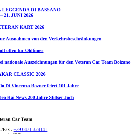
A LEGGENDA DI BASSANO
 – 21. JUNI 2026
ETERAN KART 2026
ue Ausnahmen von den Verkehrsbeschränkungen
adt offen für Oldtimer
ei nationale Auszeichnungen für den Veteran Car Team Bolzano
AKAR CLASSIC 2026
fio Di Vincenzo Bozner feiert 101 Jahre
deo Rai News 200 Jahre Stilfser Joch
teran Car Team
l./Fax .
+39 0471 324141