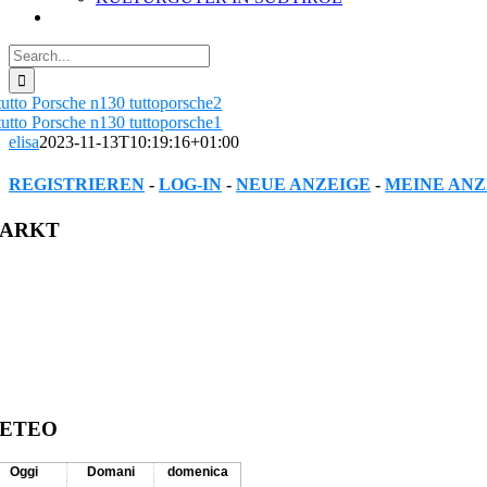
Search
for:
elisa
2023-11-13T10:19:16+01:00
REGISTRIEREN
-
LOG-IN
-
NEUE ANZEIGE
-
MEINE ANZ
Facebook
Twitter
Reddit
LinkedIn
WhatsApp
Tumblr
Pinterest
Vk
Xing
Email
ARKT
ETEO
Oggi
Domani
domenica