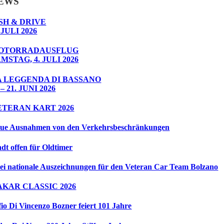
EWS
SH & DRIVE
 JULI 2026
OTORRADAUSFLUG
MSTAG, 4. JULI 2026
A LEGGENDA DI BASSANO
 – 21. JUNI 2026
ETERAN KART 2026
ue Ausnahmen von den Verkehrsbeschränkungen
adt offen für Oldtimer
ei nationale Auszeichnungen für den Veteran Car Team Bolzano
AKAR CLASSIC 2026
fio Di Vincenzo Bozner feiert 101 Jahre