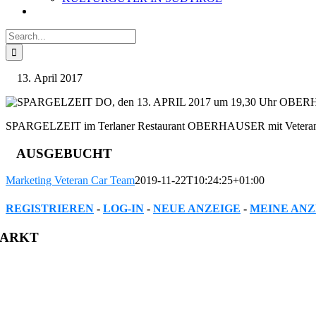
Search
for:
April 2017
SPARGELZEIT im Terlaner Restaurant OBERHAUSER mit Veter
AUSGEBUCHT
Marketing Veteran Car Team
2019-11-22T10:24:25+01:00
REGISTRIEREN
-
LOG-IN
-
NEUE ANZEIGE
-
MEINE ANZ
Facebook
Twitter
Reddit
LinkedIn
WhatsApp
Tumblr
Pinterest
Vk
Xing
Email
ARKT