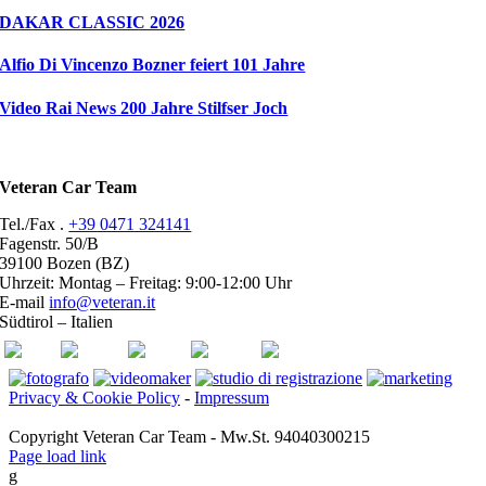
DAKAR CLASSIC 2026
Alfio Di Vincenzo Bozner feiert 101 Jahre
Video Rai News 200 Jahre Stilfser Joch
Veteran Car Team
Tel./Fax .
+39 0471 324141
Fagenstr. 50/B
39100 Bozen (BZ)
Uhrzeit: Montag – Freitag: 9:00-12:00 Uhr
E-mail
info@veteran.it
Südtirol – Italien
ASI
FIVA
ACI
youtube
facebook
Privacy & Cookie Policy
-
Impressum
Copyright Veteran Car Team - Mw.St. 94040300215
Page load link
g