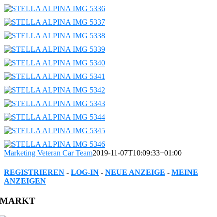
Marketing Veteran Car Team
2019-11-07T10:09:33+01:00
REGISTRIEREN
-
LOG-IN
-
NEUE ANZEIGE
-
MEINE
ANZEIGEN
Facebook
Twitter
Reddit
LinkedIn
WhatsApp
Tumblr
Pinterest
Vk
Xing
Email
MARKT