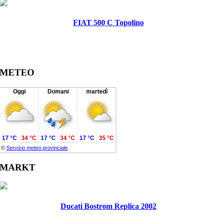
FIAT 500 C Topolino
METEO
Oggi
Domani
martedì
17 °C
34 °C
17 °C
34 °C
17 °C
35 °C
©
Servizio meteo provinciale
MARKT
Ducati Bostrom Replica 2002