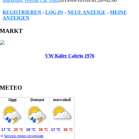
Marketing Veteran Car Team
2019-09-10T09:41:28+02:00
REGISTRIEREN
-
LOG-IN
-
NEUE ANZEIGE
-
MEINE
ANZEIGEN
Facebook
Twitter
Reddit
LinkedIn
WhatsApp
Tumblr
Pinterest
Vk
Xing
Email
MARKT
VW Käfer Cabrio 1976
METEO
Oggi
Domani
mercoledì
17 °C
35 °C
16 °C
36 °C
17 °C
36 °C
©
Servizio meteo provinciale