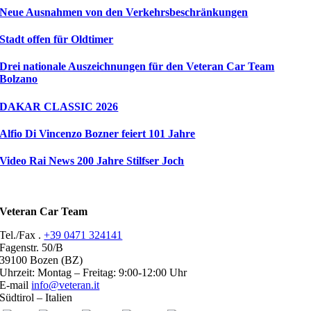
Neue Ausnahmen von den Verkehrsbeschränkungen
Stadt offen für Oldtimer
Drei nationale Auszeichnungen für den Veteran Car Team
Bolzano
DAKAR CLASSIC 2026
Alfio Di Vincenzo Bozner feiert 101 Jahre
Video Rai News 200 Jahre Stilfser Joch
Veteran Car Team
Tel./Fax .
+39 0471 324141
Fagenstr. 50/B
39100 Bozen (BZ)
Uhrzeit: Montag – Freitag: 9:00-12:00 Uhr
E-mail
info@veteran.it
Südtirol – Italien