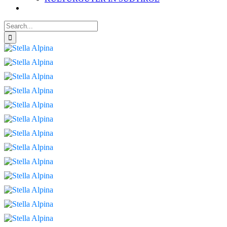
Search
for: