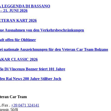
A LEGGENDA DI BASSANO
 – 21. JUNI 2026
ETERAN KART 2026
ue Ausnahmen von den Verkehrsbeschränkungen
adt offen für Oldtimer
ei nationale Auszeichnungen für den Veteran Car Team Bolzano
AKAR CLASSIC 2026
fio Di Vincenzo Bozner feiert 101 Jahre
deo Rai News 200 Jahre Stilfser Joch
teran Car Team
l./Fax .
+39 0471 324141
genstr. 50/B