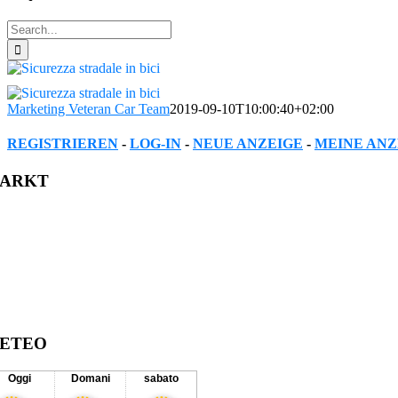
Search
for:
Marketing Veteran Car Team
2019-09-10T10:00:40+02:00
REGISTRIEREN
-
LOG-IN
-
NEUE ANZEIGE
-
MEINE ANZ
Facebook
Twitter
Reddit
LinkedIn
WhatsApp
Tumblr
Pinterest
Vk
Xing
Email
ARKT
ETEO
Oggi
Domani
sabato