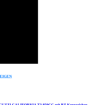
EIGEN
UZZI CALIFORNIA T3 850CC mit BZ Kennzeichen