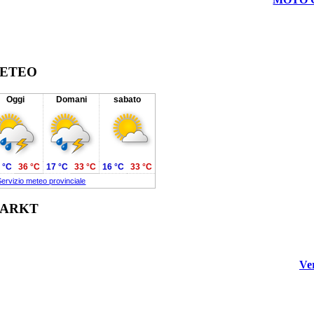
ETEO
Oggi
Domani
sabato
 °C
36 °C
17 °C
33 °C
16 °C
33 °C
Servizio meteo provinciale
ARKT
Ve