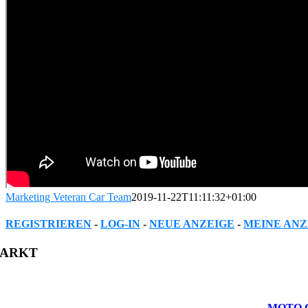
Marketing Veteran Car Team
2019-11-22T11:11:32+01:00
REGISTRIEREN
-
LOG-IN
-
NEUE ANZEIGE
-
MEINE ANZ
Facebook
Twitter
Reddit
LinkedIn
WhatsApp
Tumblr
Pinterest
Vk
Xing
Email
ARKT
MOTO G