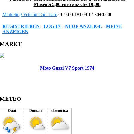
Museo a 5,00 euro anziché 10,00.
Marketing Veteran Car Team
2019-09-18T09:17:30+02:00
REGISTRIEREN
-
LOG-IN
-
NEUE ANZEIGE
-
MEINE
ANZEIGEN
Facebook
Twitter
Reddit
LinkedIn
WhatsApp
Tumblr
Pinterest
Vk
Xing
Email
MARKT
Moto Guzzi V7 Sport 1974
METEO
Oggi
Domani
domenica