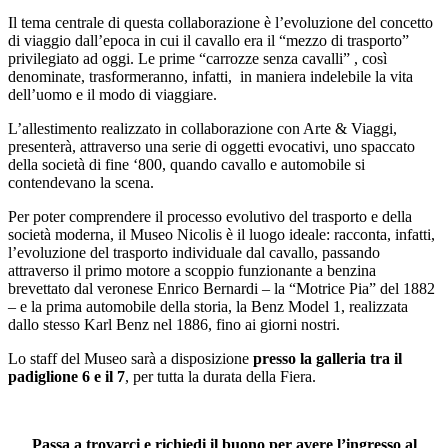
Il tema centrale di questa collaborazione è l’evoluzione del concetto
di viaggio dall’epoca in cui il cavallo era il “mezzo di trasporto”
privilegiato ad oggi. Le prime “carrozze senza cavalli” , così
denominate, trasformeranno, infatti, in maniera indelebile la vita
dell’uomo e il modo di viaggiare.
L’allestimento realizzato in collaborazione con Arte & Viaggi,
presenterà, attraverso una serie di oggetti evocativi, uno spaccato
della società di fine ‘800, quando cavallo e automobile si
contendevano la scena.
Per poter comprendere il processo evolutivo del trasporto e della
società moderna, il Museo Nicolis è il luogo ideale: racconta, infatti,
l’evoluzione del trasporto individuale dal cavallo, passando
attraverso il primo motore a scoppio funzionante a benzina
brevettato dal veronese Enrico Bernardi – la “Motrice Pia” del 1882
– e la prima automobile della storia, la Benz Model 1, realizzata
dallo stesso Karl Benz nel 1886, fino ai giorni nostri.
Lo staff del Museo sarà a disposizione
presso la galleria tra il
padiglione 6 e il 7
, per tutta la durata della Fiera.
Passa a trovarci e richiedi il buono per avere l’ingresso al