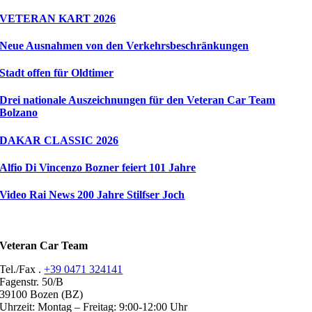
VETERAN KART 2026
Neue Ausnahmen von den Verkehrsbeschränkungen
Stadt offen für Oldtimer
Drei nationale Auszeichnungen für den Veteran Car Team
Bolzano
DAKAR CLASSIC 2026
Alfio Di Vincenzo Bozner feiert 101 Jahre
Video Rai News 200 Jahre Stilfser Joch
Veteran Car Team
Tel./Fax .
+39 0471 324141
Fagenstr. 50/B
39100 Bozen (BZ)
Uhrzeit: Montag – Freitag: 9:00-12:00 Uhr