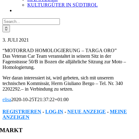
KULTURGÜTER IN SÜDTIROL
Search
for:
3. JULI 2021
“MOTORRAD HOMOLOGIERUNG – TARGA ORO”
Das Veteran Car Team veranstaltet in seinem Sitz in der
Fagenstrasse 50/B in Bozen die alljährliche Sitzung zur Moto –
Homologierung.
Wer daran interessiert ist, wird gebeten, sich mit unserem
technischen Kommissär, Herrn Giuliano Bergo – Tel. Nr. 340
2202292.– in Verbindung zu setzen.
elisa
2020-10-25T21:37:22+01:00
REGISTRIEREN
-
LOG-IN
-
NEUE ANZEIGE
-
MEINE
ANZEIGEN
Facebook
Twitter
Reddit
LinkedIn
WhatsApp
Tumblr
Pinterest
Vk
Xing
Email
MARKT