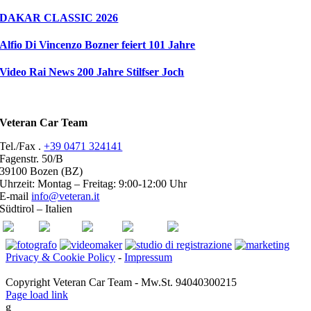
DAKAR CLASSIC 2026
Alfio Di Vincenzo Bozner feiert 101 Jahre
Video Rai News 200 Jahre Stilfser Joch
Veteran Car Team
Tel./Fax .
+39 0471 324141
Fagenstr. 50/B
39100 Bozen (BZ)
Uhrzeit: Montag – Freitag: 9:00-12:00 Uhr
E-mail
info@veteran.it
Südtirol – Italien
ASI
FIVA
ACI
youtube
facebook
Privacy & Cookie Policy
-
Impressum
Copyright Veteran Car Team - Mw.St. 94040300215
Page load link
g