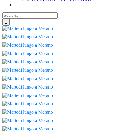
Search
for: