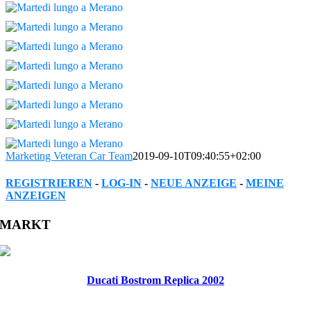
Marketing Veteran Car Team
2019-09-10T09:40:55+02:00
REGISTRIEREN
-
LOG-IN
-
NEUE ANZEIGE
-
MEINE
ANZEIGEN
Facebook
Twitter
Reddit
LinkedIn
WhatsApp
Tumblr
Pinterest
Vk
Xing
Email
MARKT
Ducati Bostrom Replica 2002