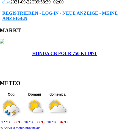
elisa
2021-09-22T09:58:39+02:00
REGISTRIEREN
-
LOG-IN
-
NEUE ANZEIGE
-
MEINE
ANZEIGEN
Facebook
Twitter
Reddit
LinkedIn
WhatsApp
Tumblr
Pinterest
Vk
Xing
Email
MARKT
HONDA CB FOUR 750 K1 1971
METEO
Oggi
Domani
domenica
17 °C
33 °C
16 °C
33 °C
16 °C
34 °C
©
Servizio meteo provinciale